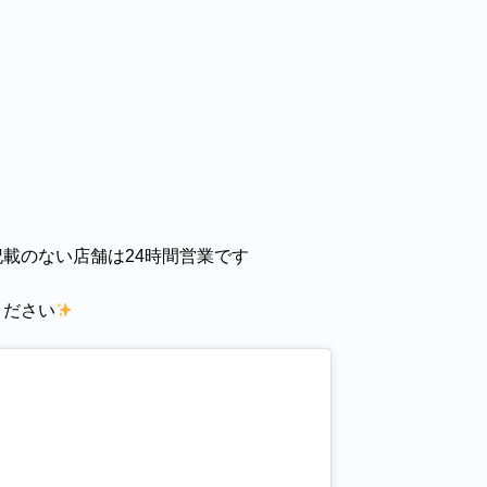
ない店舗は24時間営業です⁡⁡⁡⁡⁡
ください