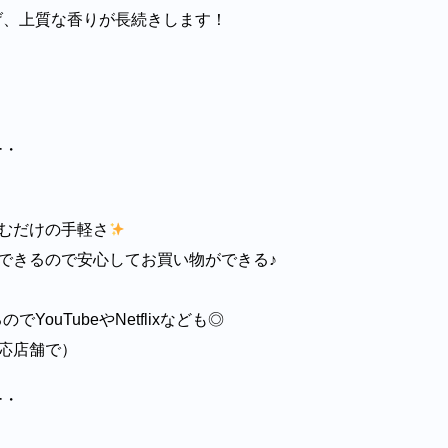
げ、上質な香りが長続きします！
ー・
むだけの手軽さ
できるので安心してお買い物ができる♪
YouTubeやNetflixなども◎
応店舗で）
ー・