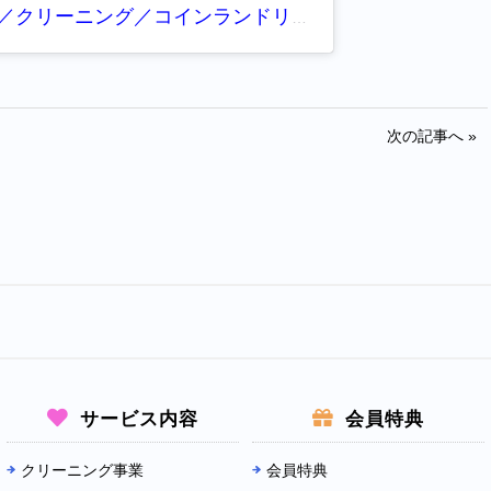
【公式】ホームドライ神戸／クリーニング／コインランドリー(@homedrykobe)がシェアした投稿
次の記事へ »
サービス内容
会員特典
クリーニング事業
会員特典