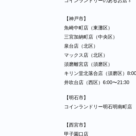
コインランドリーのあるお店 ⇩⁡⁡⁡⁡⁡
【神戸市】⁡⁡⁡⁡⁡
魚崎中町店（東灘区）⁡⁡⁡⁡⁡
三宮加納町店（中央区）⁡⁡⁡⁡⁡
泉台店（北区）⁡⁡⁡⁡⁡
マックス店（北区）⁡⁡⁡⁡⁡
須磨離宮店（須磨区）
キリン堂北落合店（須磨区）8:00～22:0
井吹台店（西区）6:00〜21:30⁡⁡⁡⁡⁡
【明石市】
コインランドリー明石明南町店
【西宮市】⁡⁡⁡⁡⁡
甲子園口店⁡⁡⁡⁡⁡