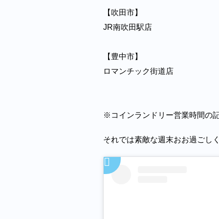
【吹田市】⁡⁡⁡⁡⁡
JR南吹田駅店⁡⁡⁡⁡⁡
【豊中市】⁡⁡⁡⁡⁡
ロマンチック街道店⁡⁡⁡⁡⁡
※コインランドリー営業時間の記載の
それでは素敵な週末おお過ごし