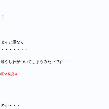
！
クタイと重なり
・・・・・・・・
に癖やしわがついてしまうみたいです・・
の
正体発見★
いのか・・・