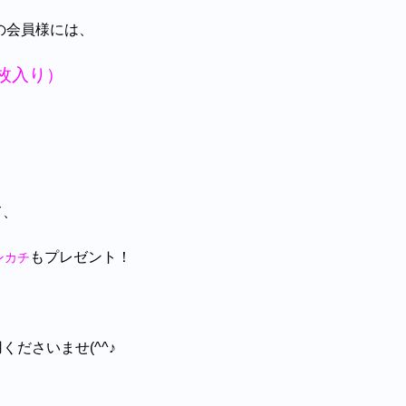
の会員様には、
枚入り）
て、
もプレゼント！
ンカチ
ださいませ(^^♪