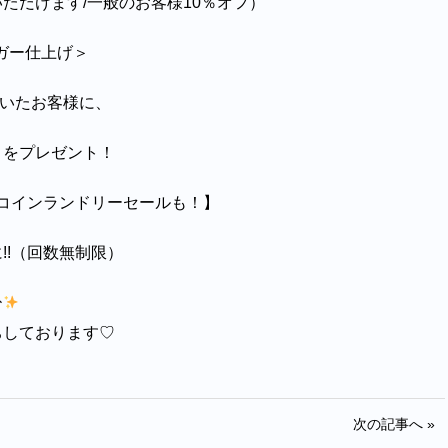
ただけます/一般のお客様10％オフ）
ンガー仕上げ＞
ただいたお客様に、
】をプレゼント！
でのコインランドリーセールも！】
!!（回数無制限）
ひ
ちしております♡
次の記事へ »